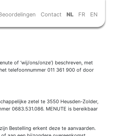
Beoordelingen
Contact
NL
FR
EN
enute of ‘wij/ons/onze’) beschreven, met
 het telefoonnummer 011 361 900 of door
appelijke zetel te 3550 Heusden-Zolder,
nummer 0683.531.086. MENUTE is bereikbaar
ijn Bestelling erkent deze te aanvaarden.
n of aan een bijzondere overeenkomst,