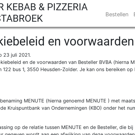
R KEBAB & PIZZERIA
Bestellen
STABROEK
okiebeleid en voorwaarden
 23 juli 2021.
ookiebeleid en de voorwaarden van Besteller BVBA (hierna M
an 122 bus 1, 3550 Heusden-Zolder. Je kan ons bereiken op
benaming MENUTE (hierna genoemd MENUTE ) met maatsch
 in de Kruispuntbank van Ondernemingen (KBO) onder het 
sing op de relatie tussen MENUTE en de Besteller, die bij z
orkeur gegeven wordt aan een afwijking van deze voorwaarde