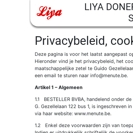
LIYA DONE
Privacybeleid, co
Deze pagina is voor het laatst aangepast op
Hieronder vind je het privacybeleid, het c
maatschappelijke zetel te Guido Gezellela
een email te sturen naar info@menute.be.
Artikel 1 – Algemeen
1.1 BESTELLER BVBA, handelend onder de 
G. Gezellelaan 122 bus 1, is ingeschreven
via haar website: www.menute.be.
1.2 Enkel deze voorwaarden zijn van toepas
Indien er uitdrukkelijk schriftelijk de vo