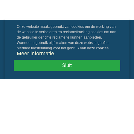
Onze website maakt gebruikt van cookies om de werking van
de website te verbeteren en reclame/tracking cookies om aan
de gebruiker gerichte reclame te kunnen aanbieden.
Wanneer u gebruik blijft maken van deze website geeft u
hiermee toestemming voor het gebruik van deze cookies.
Meer informatie.
Sluit
Powered By: