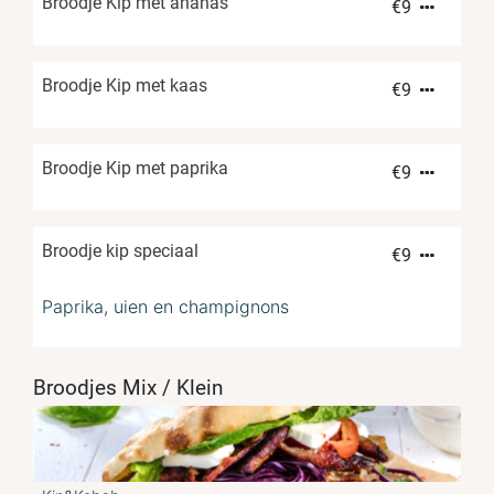
Broodje Kip met ananas
€
9
Broodje Kip met kaas
€
9
Broodje Kip met paprika
€
9
Broodje kip speciaal
€
9
Paprika, uien en champignons
Broodjes Mix / Klein