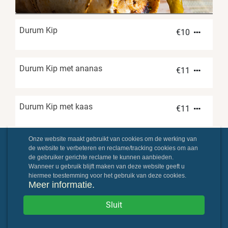
Durum Kip
€
10
Durum Kip met ananas
€
11
Durum Kip met kaas
€
11
Onze website maakt gebruikt van cookies om de werking van
Durum Kip met paprika
€
11
de website te verbeteren en reclame/tracking cookies om aan
de gebruiker gerichte reclame te kunnen aanbieden.
Wanneer u gebruik blijft maken van deze website geeft u
hiermee toestemming voor het gebruik van deze cookies.
Durum kip speciaal
Meer informatie.
€
11
Sluit
Paprika, uien en champignons