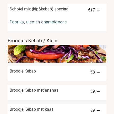
Schotel mix (kip&kebab) speciaal
€
17
Paprika, uien en champignons
Broodjes Kebab / Klein
Broodje Kebab
€
8
Broodje Kebab met ananas
€
9
Broodje Kebab met kaas
€
9