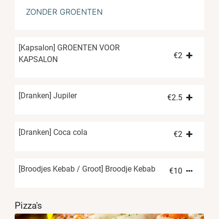
ZONDER GROENTEN
[Kapsalon] GROENTEN VOOR
€
2
KAPSALON
[Dranken] Jupiler
€
2.5
[Dranken] Coca cola
€
2
[Broodjes Kebab / Groot] Broodje Kebab
€
10
Pizza's