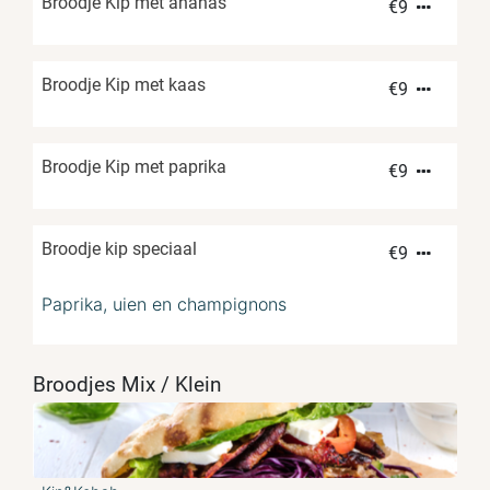
Broodje Kip met ananas
€
9
Broodje Kip met kaas
€
9
Broodje Kip met paprika
€
9
Broodje kip speciaal
€
9
Paprika, uien en champignons
Broodjes Mix / Klein