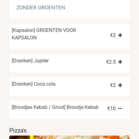
ZONDER GROENTEN
[Kapsalon] GROENTEN VOOR
€
2
KAPSALON
[Dranken] Jupiler
€
2.5
[Dranken] Coca cola
€
2
[Broodjes Kebab / Groot] Broodje Kebab
€
10
Pizza's