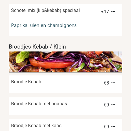
Schotel mix (kip&kebab) speciaal
€
17
Paprika, uien en champignons
Broodjes Kebab / Klein
Broodje Kebab
€
8
Broodje Kebab met ananas
€
9
Broodje Kebab met kaas
€
9