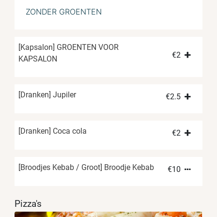
ZONDER GROENTEN
[Kapsalon] GROENTEN VOOR
€
2
KAPSALON
[Dranken] Jupiler
€
2.5
[Dranken] Coca cola
€
2
[Broodjes Kebab / Groot] Broodje Kebab
€
10
Pizza's