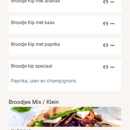
Broodje Kip met ananas
€
9
Broodje Kip met kaas
€
9
Broodje Kip met paprika
€
9
Broodje kip speciaal
€
9
Paprika, uien en champignons
Broodjes Mix / Klein