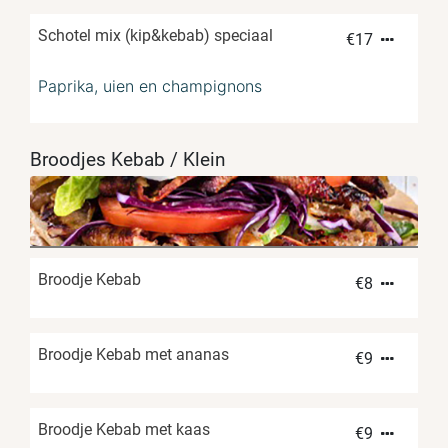
Schotel mix (kip&kebab) speciaal
€
17
Paprika, uien en champignons
Broodjes Kebab / Klein
Broodje Kebab
€
8
Broodje Kebab met ananas
€
9
Broodje Kebab met kaas
€
9